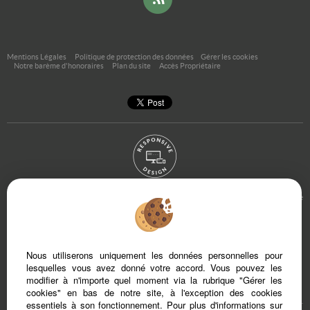
Mentions Légales
Politique de protection des données
Gérer les cookies
Notre barème d'honoraires
Plan du site
Accès Propriétaire
Afin de vous offrir un confort de lecture permanent, depuis votre PC, votre tablette
ou votre smartphone, notre site s’adapte automatiquement aux différents types
d'écrans
Nous utiliserons uniquement les données personnelles pour
Logiciel transaction
Site internet immobilier
lesquelles vous avez donné votre accord. Vous pouvez les
Référencement immobilier
modifier à n'importe quel moment via la rubrique "Gérer les
cookies" en bas de notre site, à l'exception des cookies
essentiels à son fonctionnement. Pour plus d'informations sur