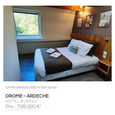
OFFRE IMMOBILIÈRE N°
REF 83760
DROME - ARDECHE
HÔTEL BUREAU
Prix : 795 000 €*