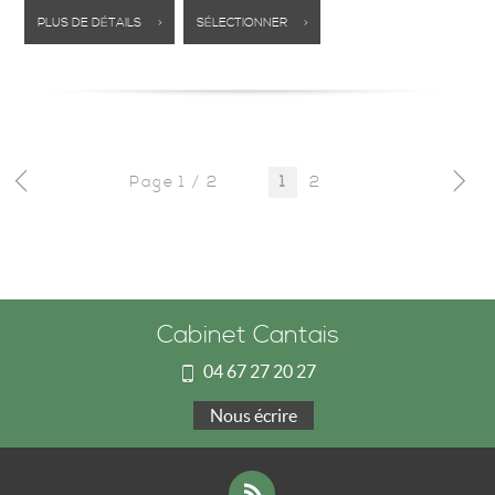
PLUS DE DÉTAILS >
SÉLECTIONNER >
Page 1 / 2
2
1
Cabinet Cantais
04 67 27 20 27
Nous écrire