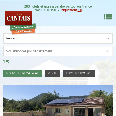
283 hôtels et gîtes à vendre partout en France
Nos EXCLUSIFS
uniquement
ICI
M
Vente
RE BIEN
Nos annonces par département
15
IL
NSEILS
NOUVELLE RECHERCHE
VENTE
LOCALISATION : 07
DRE
ON
0