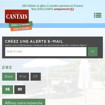
283 hôtels et gîtes à vendre partout en France
Nos EXCLUSIFS
uniquement
ICI
M
CRÉEZ UNE ALERTE E-MAIL
RE BIEN
selon vos critères pour recevoir les annonces dès leur mise en ligne !
IL
NSEILS
283
Date
Prix
CP
DRE
ON
0
Affinez votre recherche