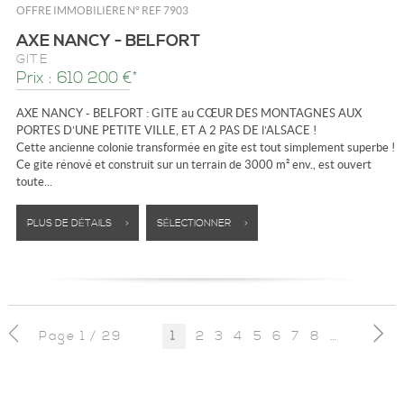
OFFRE IMMOBILIÈRE N°
REF 7903
AXE NANCY - BELFORT
GÎTE
Prix : 610 200 €*
AXE NANCY - BELFORT : GITE au CŒUR DES MONTAGNES AUX
PORTES D’UNE PETITE VILLE, ET A 2 PAS DE l’ALSACE !
Cette ancienne colonie transformée en gîte est tout simplement superbe !
Ce gite rénové et construit sur un terrain de 3000 m² env., est ouvert
toute...
PLUS DE DÉTAILS >
SÉLECTIONNER >
Page 1 / 29
2
3
4
5
6
7
8
9
10
1