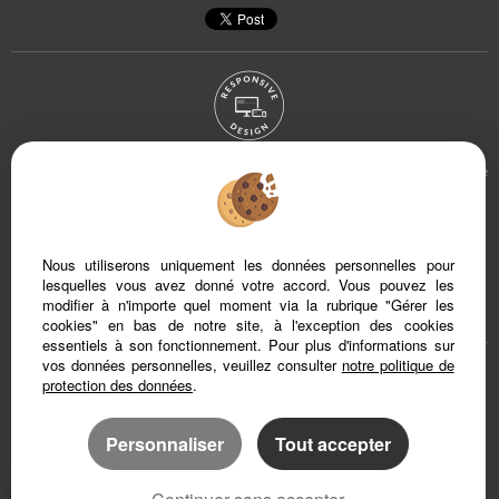
Afin de vous offrir un confort de lecture permanent, depuis votre PC, votre tablette
ou votre smartphone, notre site s’adapte automatiquement aux différents types
d'écrans
Nous utiliserons uniquement les données personnelles pour
Logiciel immobilier
Création site internet immobilier
lesquelles vous avez donné votre accord. Vous pouvez les
Référencement immobilier
modifier à n'importe quel moment via la rubrique "Gérer les
cookies" en bas de notre site, à l'exception des cookies
essentiels à son fonctionnement. Pour plus d'informations sur
vos données personnelles, veuillez consulter
notre politique de
Var (83)
Gers (32)
protection des données
.
Ardèche (7)
Landes (40)
Gironde (33)
Personnaliser
Tout accepter
Gard (30)
Drôme (26)
Alpes-maritimes (6)