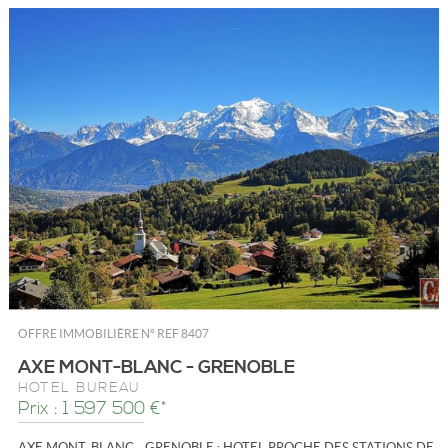
OFFRE IMMOBILIÈRE N°
REF 8407
AXE MONT-BLANC - GRENOBLE
HÔTEL BUREAU
Prix : 1 597 500 €*
AXE MONT-BLANC - GRENOBLE : HOTEL PROCHE DES STATIONS DE