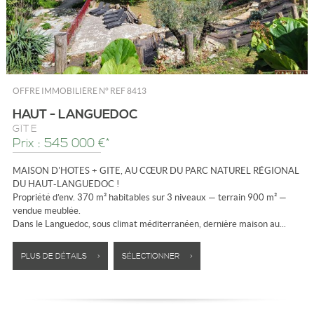
OFFRE IMMOBILIÈRE N°
REF 8413
HAUT - LANGUEDOC
GÎTE
Prix : 545 000 €*
MAISON D'HOTES + GITE, AU CŒUR DU PARC NATUREL RÉGIONAL
DU HAUT-LANGUEDOC !
Propriété d’env. 370 m² habitables sur 3 niveaux — terrain 900 m² —
vendue meublée.
Dans le Languedoc, sous climat méditerranéen, dernière maison au...
PLUS DE DÉTAILS >
SÉLECTIONNER >