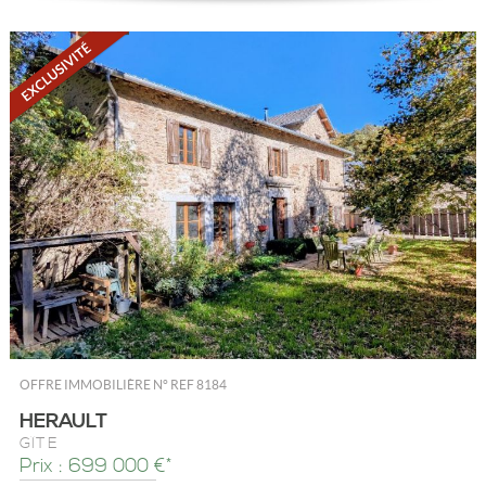
OFFRE IMMOBILIÈRE N°
REF 8184
HERAULT
GÎTE
Prix : 699 000 €*