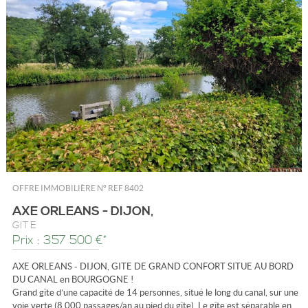
OFFRE IMMOBILIÈRE N°
REF 8402
AXE ORLEANS - DIJON,
GÎTE
Prix : 357 500 €*
AXE ORLEANS - DIJON, GITE DE GRAND CONFORT SITUE AU BORD
DU CANAL en BOURGOGNE !
Grand gîte d’une capacité de 14 personnes, situé le long du canal, sur une
voie verte (8.000 passages/an au pied du gîte). Le gîte est séparable en...