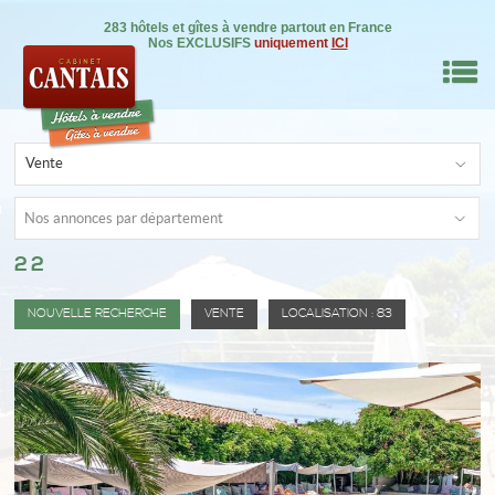
283 hôtels et gîtes à vendre partout en France
Nos EXCLUSIFS
uniquement
ICI
M
Vente
RE BIEN
Nos annonces par département
22
IL
NSEILS
NOUVELLE RECHERCHE
VENTE
LOCALISATION : 83
DRE
ON
0