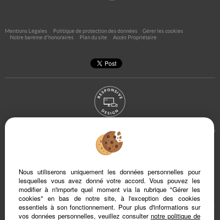
Mentions Légales
Politique de protection des données
Gérer les cookies
Notre barème d'honoraires
Plan du site
Accès Propriétaire
Afin de vous offrir un confort de lecture permanent, depuis votre PC, votre tablette
ou votre smartphone, notre site s’adapte automatiquement aux différents types
d'écrans
Nous utiliserons uniquement les données personnelles pour
Logiciel de transaction
Site internet immobilier
lesquelles vous avez donné votre accord. Vous pouvez les
Référencement site immobilier
modifier à n'importe quel moment via la rubrique "Gérer les
cookies" en bas de notre site, à l'exception des cookies
essentiels à son fonctionnement. Pour plus d'informations sur
vos données personnelles, veuillez consulter
notre politique de
Var (83)