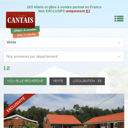
283 hôtels et gîtes à vendre partout en France
Nos EXCLUSIFS
uniquement
ICI
M
Vente
RE BIEN
Nos annonces par département
12
IL
NSEILS
NOUVELLE RECHERCHE
VENTE
LOCALISATION : 33
DRE
ON
0