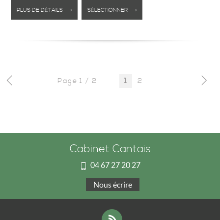
PLUS DE DÉTAILS >
SÉLECTIONNER >
Page 1 / 2
2
1
Cabinet Cantais
04 67 27 20 27
Nous écrire