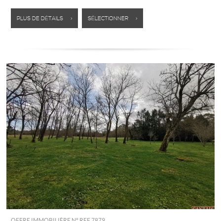
PLUS DE DÉTAILS >
SÉLECTIONNER >
OFFRE IMMOBILIÈRE N°
REF 7879