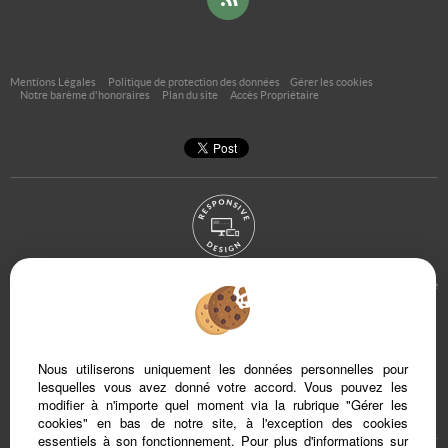
Mentions Légales
Politique de protection des données
Gérer les cookies
Notre barème d'honoraires
Plan du site
Accès Propriétaire
Afin de vous offrir un confort de lecture permanent, depuis votre PC, votre tablette
ou votre smartphone, notre site s’adapte automatiquement aux différents types
d'écrans
Nous utiliserons uniquement les données personnelles pour
Logiciel de transaction
Création site internet immobilier
lesquelles vous avez donné votre accord. Vous pouvez les
Référencement site immobilier
modifier à n'importe quel moment via la rubrique "Gérer les
cookies" en bas de notre site, à l'exception des cookies
essentiels à son fonctionnement. Pour plus d'informations sur