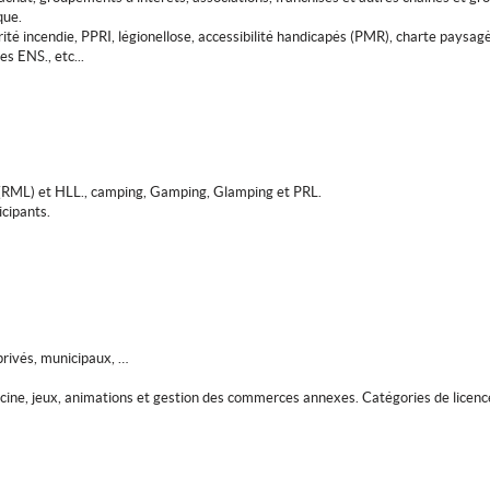
que.
ité incendie, PPRI, légionellose, accessibilité handicapés (PMR), charte paysagèr
es ENS., etc...
(RML) et HLL., camping, Gamping, Glamping et PRL.
cipants.
privés, municipaux, …
cine, jeux, animations et gestion des commerces annexes. Catégories de licenc