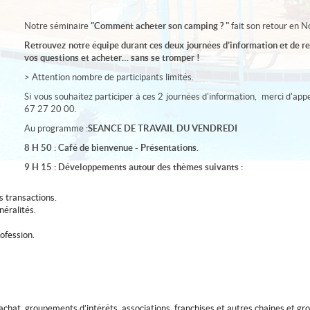
Notre séminaire
"Comment acheter son camping ? "
fait son retour en
Retrouvez notre équipe durant ces deux journées d’information et de r
vos questions et acheter… sans se tromper !
> Attention nombre de participants limités.
Si vous souhaitez participer à ces 2 journées d'information, merci d'a
67 27 20 00.
Au programme :
SEANCE DE TRAVAIL DU VENDREDI
8 H 50 : Café de bienvenue - Présentations.
9 H 15 : Développements autour des thèmes suivants :
s transactions.
néralités.
rofession.
d’achat, groupements d’intérêts, associations, franchises et autres chaines et gr