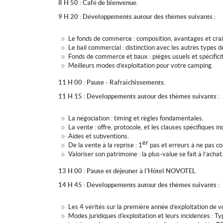
8 H 50 : Café de bienvenue.
9 H 20 : Développements autour des thèmes suivants :
Le fonds de commerce : composition, avantages et cra
Le bail commercial : distinction avec les autres types 
Fonds de commerce et baux : pièges usuels et spécifici
Meilleurs modes d’exploitation pour votre camping.
11 H 00 : Pause - Rafraîchissements.
11 H 15 : Développements autour des thèmes suivants :
La négociation : timing et règles fondamentales.
La vente : offre, protocole, et les clauses spécifiques i
Aides et subventions.
er
De la vente à la reprise : 1
pas et erreurs à ne pas c
Valoriser son patrimoine : la plus-value se fait à l’achat
13 H 00 : Pause et déjeuner à l'Hôtel NOVOTEL.
14 H 45 : Développements autour des thèmes suivants :
Les 4 vérités sur la première année d’exploitation de 
Modes juridiques d'exploitation et leurs incidences : Ty