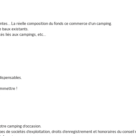
intes… La réelle composition du fonds ce commerce d’un camping.
de baux existants.
tés liés aux campings, etc…
ndispensables.
ommettre !
.
votre camping d’occasion.
pes de sociétés d’exploitation, droits d’enregistrement et honoraires du conseil 