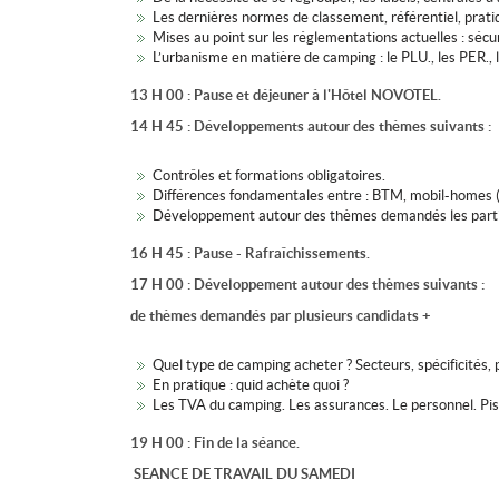
Les dernières normes de classement, référentiel, prati
Mises au point sur les réglementations actuelles : sécur
L’urbanisme en matière de camping : le PLU., les PER., l
13 H 00 : Pause et déjeuner à l'Hôtel NOVOTEL.
14 H 45 : Développements autour des thèmes suivants :
Contrôles et formations obligatoires.
Différences fondamentales entre : BTM, mobil-homes 
Développement autour des thèmes demandés les parti
16 H 45 : Pause - Rafraîchissements.
17 H 00 : Développement autour des thèmes suivants :
de thèmes demandés par plusieurs candidats +
Quel type de camping acheter ? Secteurs, spécificités, 
En pratique : quid achète quoi ?
Les TVA du camping. Les assurances. Le personnel. Pis
19 H 00 : Fin de la séance.
SEANCE DE TRAVAIL DU SAMEDI