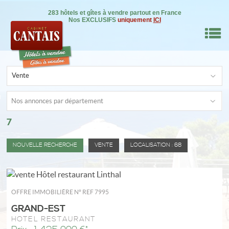
283 hôtels et gîtes à vendre partout en France
Nos EXCLUSIFS
uniquement
ICI
M
Vente
RE BIEN
Nos annonces par département
7
IL
NSEILS
NOUVELLE RECHERCHE
VENTE
LOCALISATION : 68
DRE
ON
0
OFFRE IMMOBILIÈRE N°
REF 7995
GRAND-EST
HÔTEL RESTAURANT