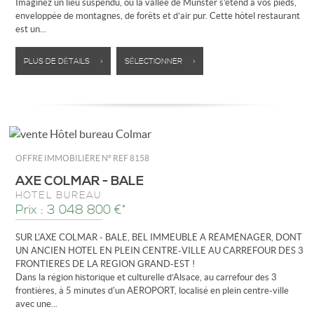
Imaginez un lieu suspendu, où la vallée de Munster s’étend à vos pieds,
enveloppée de montagnes, de forêts et d’air pur. Cette hôtel restaurant
est un...
PLUS DE DÉTAILS >
SÉLECTIONNER >
OFFRE IMMOBILIÈRE N°
REF 8158
AXE COLMAR - BALE
HÔTEL BUREAU
Prix : 3 048 800 €*
SUR L'AXE COLMAR - BALE, BEL IMMEUBLE A RÉAMÉNAGER, DONT
UN ANCIEN HOTEL EN PLEIN CENTRE-VILLE AU CARREFOUR DES 3
FRONTIERES DE LA REGION GRAND-EST !
Dans la région historique et culturelle d’Alsace, au carrefour des 3
frontières, à 5 minutes d'un AEROPORT, localisé en plein centre-ville
avec une...