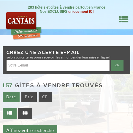
283 hôtels et gîtes à vendre partout en France
Nos EXCLUSIFS
uniquement
ICI
M
CRÉEZ UNE ALERTE E-MAIL
RE BIEN
selon vos critères pour recevoir les annonces dès leur mise en ligne !
IL
NSEILS
157
GÎTES À VENDRE TROUVÉS
Date
Prix
CP
DRE
ON
0
Affinez votre recherche