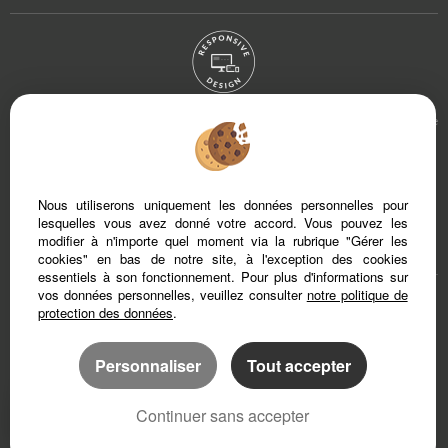
Afin de vous offrir un confort de lecture permanent, depuis votre PC, votre tablette
ou votre smartphone, notre site s’adapte automatiquement aux différents types
d'écrans
Nous utiliserons uniquement les données personnelles pour
Logiciel transaction
Création site internet
lesquelles vous avez donné votre accord. Vous pouvez les
Référencement site immobilier
modifier à n'importe quel moment via la rubrique "Gérer les
cookies" en bas de notre site, à l'exception des cookies
essentiels à son fonctionnement. Pour plus d'informations sur
vos données personnelles, veuillez consulter
notre politique de
Var (83)
Gers (32)
protection des données
.
Ardèche (7)
Landes (40)
Gironde (33)
Personnaliser
Tout accepter
Gard (30)
Drôme (26)
Alpes-maritimes (6)
Continuer sans accepter
Dordogne (24)
Haut-rhin (68)