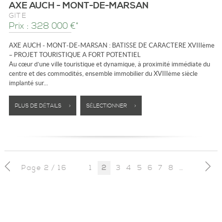
AXE AUCH - MONT-DE-MARSAN
GÎTE
Prix : 328 000 €*
AXE AUCH - MONT-DE-MARSAN : BATISSE DE CARACTERE XVIIIème
– PROJET TOURISTIQUE A FORT POTENTIEL
Au cœur d’une ville touristique et dynamique, à proximité immédiate du
centre et des commodités, ensemble immobilier du XVIIIème siècle
implanté sur...
PLUS DE DÉTAILS >
SÉLECTIONNER >
Page 2 / 16
1
3
4
5
6
7
8
9
10
2