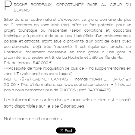
P
ROCHE BORDEAUX, OPPORTUNITÉ RARE AU CŒUR DU
BLAYAIS !
Situé dans un cadre naturel d’exception, ce grand domaine de plus
de 9 hectares en zone loisir (ntr) offre un fort potentiel pour un
projet touristique ou résidentiel (selon conditions et capacités
techniques) à proximité de deux lacs, il bénéficie d’un environnement
paisible et attractif, étant situé à proximité d’un parc de loisirs avec
accrobranche, déjà très fréquenté. Il est également proche de
Bordeaux, facilement accessible en train grâce à une gare à
proximité, et à seulement 1h de La Rochelle et 1h30 de l’Île de Ré.
Prix du terrain : 840.000 €.
>>>Possibilité de faire l'acquisition de plus de 7 ha supplémentaires en
zone NT (voir conditions avec l’agent).
(REF G 7879) CABINET CANTAIS - Thomas MORIN E.I - 04 67 27
20 00 - Plus d'informations sur www.cabinetcantais.com - N'hésitez
pas à nous demander plus de PHOTOS ! (réf. 343304476)
Les informations sur les risques auxquels ce bien est exposé
sont disponibles sur le site
Géorisques
Notre barème d'honoraires