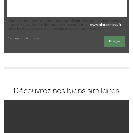
Informé(e) de la possibilité de m'opposer à l'utilisation de mes coordonnées
téléphoniques à des fins de prospection commerciale (
www.bloctel.gouv.fr
),
j'autorise Hôtels à vendre à me contacter au numéro renseigné.
*
Champs obligatoires
Découvrez nos biens similaires