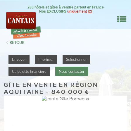
283 hôtels et gîtes à vendre partout en France
Nos EXCLUSIFS
uniquement
ICI
M
RETOUR
RE BIEN
Envoyer
Imprimer
Sélectionner
IL
Calculette financière
Nous contacter
NSEILS
GÎTE
EN VENTE EN RÉGION
AQUITAINE - 840 000 €
DRE
ON
0