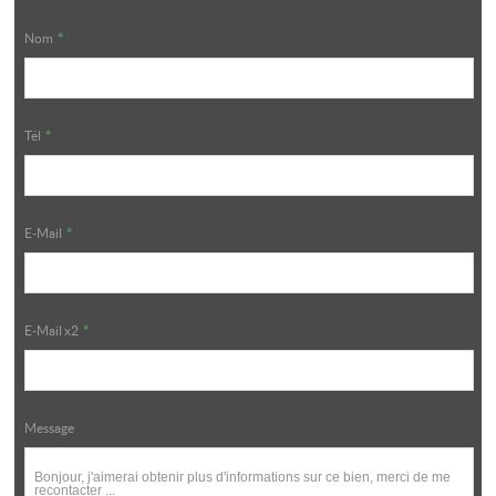
Nom
*
Tél
*
E-Mail
*
E-Mail x2
*
Message