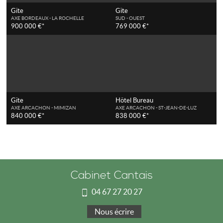
Gîte
Gîte
AXE BORDEAUX - LA ROCHELLE
SUD - OUEST
900 000 €*
769 000 €*
Gîte
Hôtel Bureau
AXE ARCACHON - MIMIZAN
AXE ARCACHON - ST-JEAN-DE-LUZ
840 000 €*
838 000 €*
Cabinet Cantais
04 67 27 20 27
Nous écrire